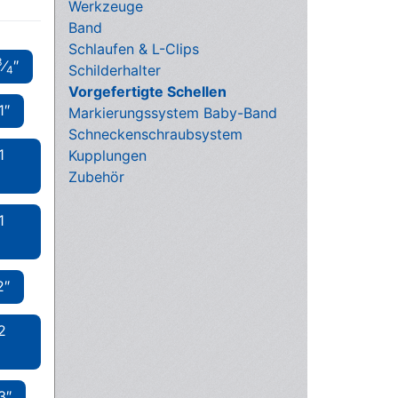
Werkzeuge
Band
Schlaufen & L-Clips
3
⁄
″
Schilderhalter
4
Vorgefertigte Schellen
1″
Markierungssystem Baby-Band
Schneckenschraubsystem
1
Kupplungen
Zubehör
1
2″
2
3″