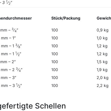
1
– 3
⁄
″
2
nendurchmesser
Stück/Packung
Gewich
3
 mm –
⁄
″
100
0,9 kg
4
 mm – 1″
100
1,0 kg
3
 mm – 1
⁄
″
100
1,2 kg
8
1
 mm – 1
⁄
″
100
1,2 kg
2
 mm – 2″
100
1,5 kg
3
 mm – 2
⁄
″
100
1,9 kg
4
 mm – 3″
100
2,0 kg
1
 mm – 3
⁄
″
100
2,2 kg
2
efertigte Schellen