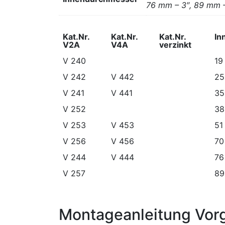
76 mm – 3″, 89 mm 
Kat.Nr.
Kat.Nr.
Kat.Nr.
In
V2A
V4A
verzinkt
V 240
19
V 242
V 442
25
V 241
V 441
35
V 252
38
V 253
V 453
51
V 256
V 456
70
V 244
V 444
76
V 257
89
Montageanleitung Vorg