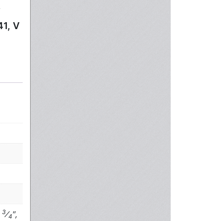
V
41, V
3
2
⁄
″,
4