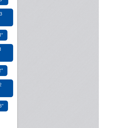
3
1″
1
2″
2
3″