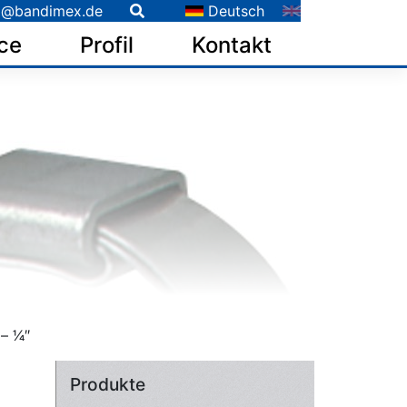
o@bandimex.de
Deutsch
ce
Profil
Kontakt
 1⁄4″
Produkte