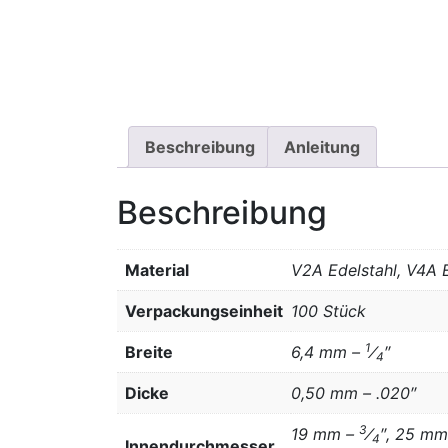
Beschreibung
Anleitung
Beschreibung
Material
V2A Edelstahl, V4A 
Verpackungseinheit
100 Stück
1
Breite
6,4 mm –
⁄
″
4
Dicke
0,50 mm – .020″
3
19 mm –
⁄
″, 25 mm
4
Innendurchmesser