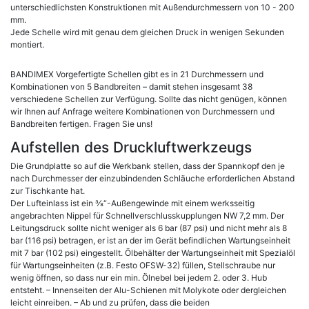
unterschiedlichsten Konstruktionen mit Außendurchmessern von 10 - 200
mm.
Jede Schelle wird mit genau dem gleichen Druck in wenigen Sekunden
montiert.
BANDIMEX Vorgefertigte Schellen gibt es in 21 Durchmessern und
Kombinationen von 5 Bandbreiten – damit stehen insgesamt 38
verschiedene Schellen zur Verfügung. Sollte das nicht genügen, können
wir Ihnen auf Anfrage weitere Kombinationen von Durchmessern und
Bandbreiten fertigen. Fragen Sie uns!
Aufstellen des Druckluftwerkzeugs
Die Grundplatte so auf die Werkbank stellen, dass der Spannkopf den je
nach Durchmesser der einzubindenden Schläuche erforderlichen Abstand
zur Tischkante hat.
Der Lufteinlass ist ein ⅜“-Außengewinde mit einem werksseitig
angebrachten Nippel für Schnellverschlusskupplungen NW 7,2 mm. Der
Leitungsdruck sollte nicht weniger als 6 bar (87 psi) und nicht mehr als 8
bar (116 psi) betragen, er ist an der im Gerät befindlichen Wartungseinheit
mit 7 bar (102 psi) eingestellt. Ölbehälter der Wartungseinheit mit Spezialöl
für Wartungseinheiten (z.B. Festo OFSW-32) füllen, Stellschraube nur
wenig öffnen, so dass nur ein min. Ölnebel bei jedem 2. oder 3. Hub
entsteht. – Innenseiten der Alu-Schienen mit Molykote oder dergleichen
leicht einreiben. – Ab und zu prüfen, dass die beiden