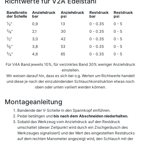
Richtwerte für V2A Edelstahl
Bandbreite
Anziehdruck
Anziehdruck
Restdruck
Restdruck
der Schelle
bar
psi
bar
psi
1
⁄
″
0,9
13
0 - 0.35
0 - 5
4
3
⁄
″
2,1
30
0 - 0.35
0 - 5
8
1
⁄
″
3,0
42
0 - 0.35
0 - 5
2
5
⁄
″
3,8
53
0 - 0.35
0 - 5
8
3
⁄
″
4,6
65
0 - 0.35
0 - 5
4
Für V4A Band jeweils 10%, für verzinktes Band 30% weniger Anziehdruck
einstellen.
Wir weisen darauf hin, dass es sich bei o.g. Werten um Richtwerte handelt
und diese je nach der einzubindenden Schlauchkonstruktion etwas noch
oben oder unten variiert werden können.
Montageanleitung
Bandende der V-Schelle in den Spannkopf einführen.
Pedal betätigen und
bis nach dem Abschneiden niederhalten.
Sobald das Werkzeug vom Anziehdruck auf den Restdruck
umschaltet (dieser Zeitpunkt wird durch ein Zischgeräusch des
Werkzeuges signalisiert) und der Wert des eingestellten Restdrucks
auf dem rechten Manometer angezeigt wird, den Schlauch mit der