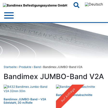
Skip
to
content
Startseite
›
Produkte
›
Band
› Bandimex JUMBO-Band V2A
Bandimex JUMBO-Band V2A
Auf Anfrage
Bandimex Bandabschnitte
Bandimex JUMBO-Band – V2A
Edelstahl, 30 m/Rolle