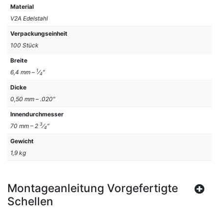
Material
V2A Edelstahl
Verpackungseinheit
100 Stück
Breite
1
6,4 mm –
⁄
″
4
Dicke
0,50 mm – .020″
Innendurchmesser
3
70 mm – 2
⁄
″
4
Gewicht
1,9 kg
Montageanleitung Vorgefertigte
Schellen