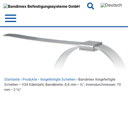
Skip
to
content
Startseite
›
Produkte
›
Vorgefertigte Schellen
› Bandimex Vorgefertigte
Schellen – V2A Edelstahl, Bandbreite: 6,4 mm – 1⁄4″, Innendurchmesser: 70
mm – 2 3⁄4″