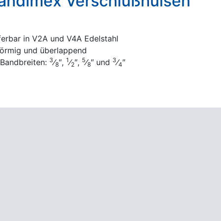
andimex Verschlußhülsen
ferbar in V2A und V4A Edelstahl
örmig und überlappend
3
1
5
3
 Bandbreiten:
⁄
″,
⁄
″,
⁄
″ und
⁄
″
8
2
8
4