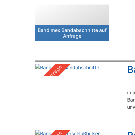
Bandimex Bandabschnitte auf
Anfrage
B
Auf Anfrage
in 
Ban
unv