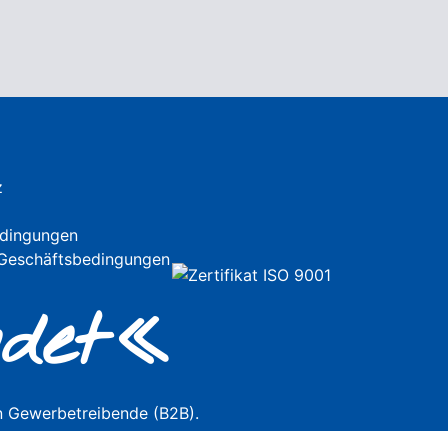
z
dingungen
 Geschäftsbedingungen
de
t«
n Gewerbetreibende (B2B).