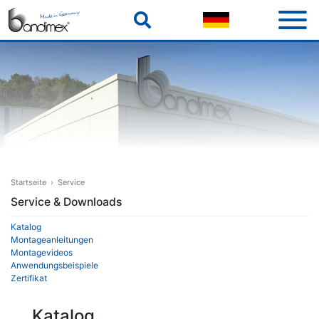
Skip
to
content
Startseite
›
Service
Service & Downloads
Katalog
Montageanleitungen
Montagevideos
Anwendungsbeispiele
Zertifikat
Katalog