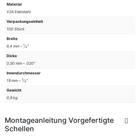
Material
V2A Edelstahl
Verpackungseinheit
100 Stück
Breite
1
6,4 mm –
⁄
″
4
Dicke
0,50 mm – .020″
Innendurchmesser
3
19 mm –
⁄
″
4
Gewicht
0,9 kg
Montageanleitung Vorgefertigte
Schellen