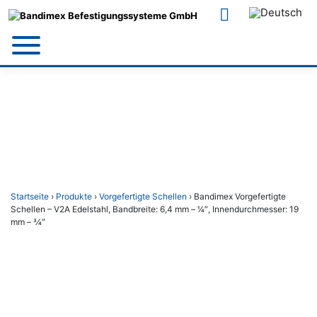
Skip
to
content
Startseite
›
Produkte
›
Vorgefertigte Schellen
› Bandimex Vorgefertigte
Schellen – V2A Edelstahl, Bandbreite: 6,4 mm – 1⁄4″, Innendurchmesser: 19
mm – 3⁄4″