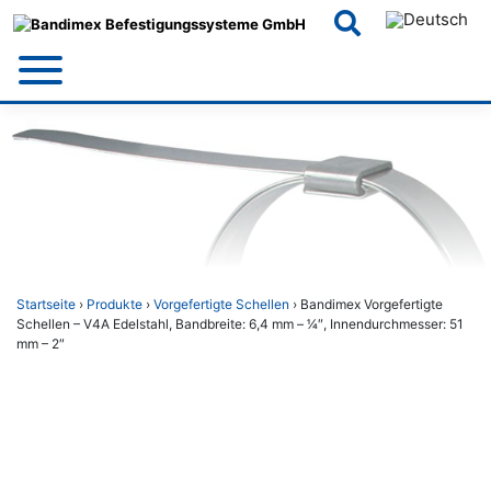
Skip
to
content
Startseite
›
Produkte
›
Vorgefertigte Schellen
› Bandimex Vorgefertigte
Schellen – V4A Edelstahl, Bandbreite: 6,4 mm – 1⁄4″, Innendurchmesser: 51
mm – 2″