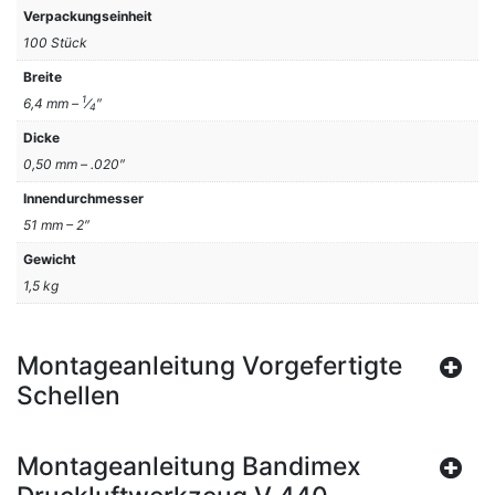
Verpackungseinheit
100 Stück
Breite
1
6,4 mm –
⁄
″
4
Dicke
0,50 mm – .020″
Innendurchmesser
51 mm – 2″
Gewicht
1,5 kg
Montageanleitung Vorgefertigte
Schellen
Montageanleitung Bandimex