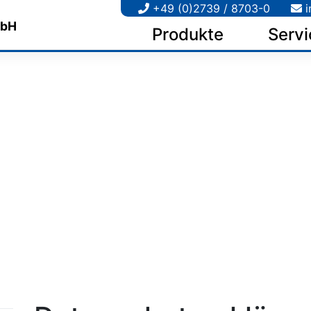
+49 (0)2739 / 8703-0
i
Produkte
Servi