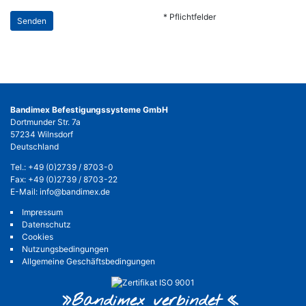
lasse
Bitte
* Pflichtfelder
dieses
lasse
Feld
dieses
leer.
Feld
leer.
Bandimex Befestigungssysteme GmbH
Dortmunder Str. 7a
57234 Wilnsdorf
Deutschland
Tel.:
+49 (0)2739 / 8703-0
Fax: +49 (0)2739 / 8703-22
E-Mail:
info@bandimex.de
Impressum
Datenschutz
Cookies
Nutzungsbedingungen
Allgemeine Geschäftsbedingungen
»Bandimex verbinde
t«