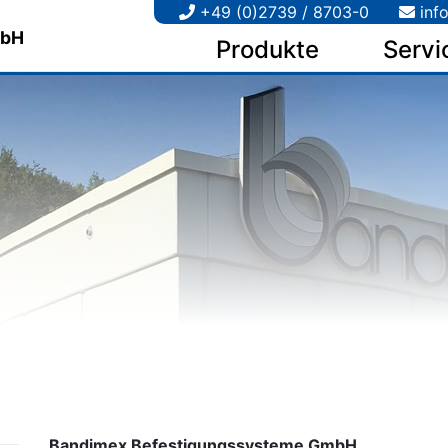
+49 (0)2739 / 8703-0
inf
Produkte
Servi
Bandimex Befestigungssysteme GmbH