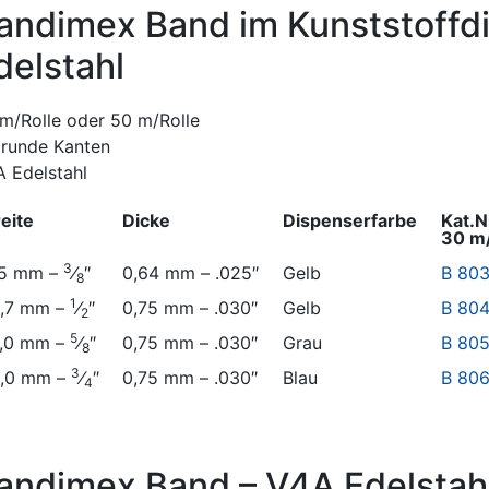
andimex Band im Kunststoffd
delstahl
m/Rolle oder 50 m/Rolle
lrunde Kanten
 Edelstahl
eite
Dicke
Dispenserfarbe
Kat.N
30 m/
3
,5 mm –
⁄
″
0,64 mm – .025″
Gelb
B 80
8
1
2,7 mm –
⁄
″
0,75 mm – .030″
Gelb
B 80
2
5
6,0 mm –
⁄
″
0,75 mm – .030″
Grau
B 80
8
3
9,0 mm –
⁄
″
0,75 mm – .030″
Blau
B 80
4
andimex Band – V4A Edelstah