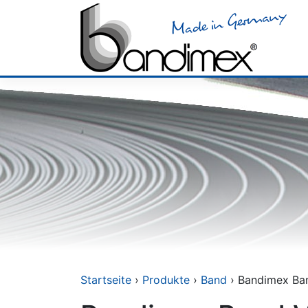
Skip
to
content
Startseite
›
Produkte
›
Band
› Bandimex Ba