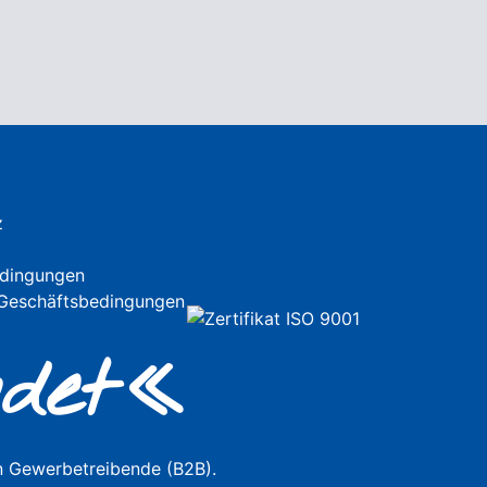
z
dingungen
 Geschäftsbedingungen
de
t«
n Gewerbetreibende (B2B).