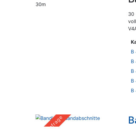
30 
vol
V4A
Ka
B
B
B
B
B
B
Auf Anfrage