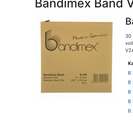
Bandimex Band 
B
30 
vol
V2A
Ka
B
B
B
B
B