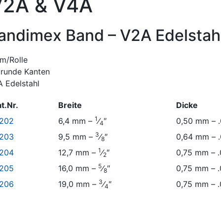
V2A & V4A
andimex Band – V2A Edelstah
m/Rolle
lrunde Kanten
 Edelstahl
t.Nr.
Breite
Dicke
1
 202
6,4 mm –
⁄
″
0,50 mm – 
4
3
 203
9,5 mm –
⁄
″
0,64 mm – 
8
1
 204
12,7 mm –
⁄
″
0,75 mm – .
2
5
 205
16,0 mm –
⁄
″
0,75 mm – .
8
3
 206
19,0 mm –
⁄
″
0,75 mm – .
4