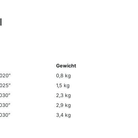
l
Gewicht
.020″
0,8 kg
.025″
1,5 kg
030″
2,3 kg
030″
2,9 kg
030″
3,4 kg