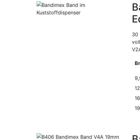
B
E
30 
vol
V2A
Br
9
1
1
1
B