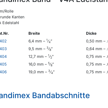
m/Rolle
lrunde Kanten
 Edelstahl
t.Nr.
Breite
Dicke
1
 402
6,4 mm –
⁄
″
0,50 mm – 
4
3
 403
9,5 mm –
⁄
″
0,64 mm – 
8
1
 404
12,7 mm –
⁄
″
0,75 mm – .
2
5
 405
16,0 mm –
⁄
″
0,75 mm – .
8
3
 406
19,0 mm –
⁄
″
0,75 mm – .
4
andimex Bandabschnitte