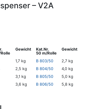
ispenser – V2A
r.
Gewicht
Kat.Nr.
Gewicht
Rolle
50 m/Rolle
3
1,7 kg
B 803/50
2,7 kg
4
2,5 kg
B 804/50
4,0 kg
5
3,1 kg
B 805/50
5,0 kg
6
3,6 kg
B 806/50
5,8 kg
l