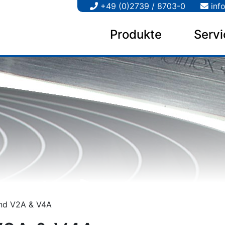
+49 (0)2739 / 8703-0
inf
Produkte
Servi
nd V2A & V4A