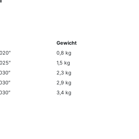
Gewicht
.020″
0,8 kg
.025″
1,5 kg
030″
2,3 kg
030″
2,9 kg
030″
3,4 kg