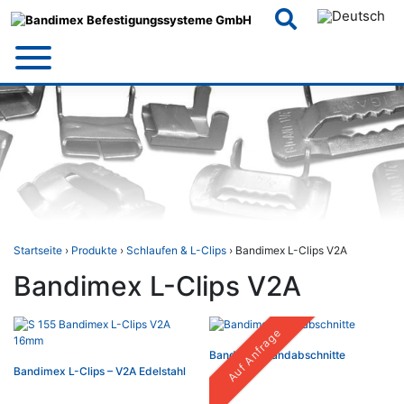
Skip
to
content
Startseite
›
Produkte
›
Schlaufen & L-Clips
› Bandimex L-Clips V2A
Bandimex L-Clips V2A
Auf Anfrage
Bandimex Bandabschnitte
Bandimex L-Clips – V2A Edelstahl