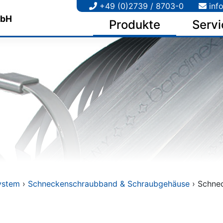
+49 (0)2739 / 8703-0
inf
Produkte
Servi
ystem
›
Schnecken­schraub­band & Schraub­gehäuse
› Schne