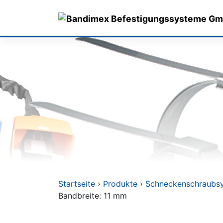
Skip
to
content
Startseite
›
Produkte
›
Schneckenschraubs
Bandbreite: 11 mm