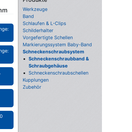
Werkzeuge
 mm
Band
Schlaufen & L-Clips
nge:
Schilderhalter
Vorgefertigte Schellen
Markierungssystem Baby-Band
nge:
Schneckenschraubsystem
Schnecken­schraub­band &
Schraub­gehäuse
A
Schneckenschraubschellen
Kupplungen
Zubehör
30