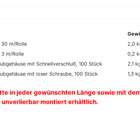
Gewi
Gewi
 30 m/Rolle
2,0 k
 3 m/Rolle
0,2 k
ubgehäuse mit Schnellverschluß, 100 Stück
2,1 k
ubgehäuse mit loser Schraube, 100 Stück
1,3 k
itte in jeder gewünschten Länge sowie mit de
verlierbar montiert erhältlich.