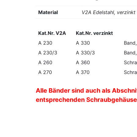
Material
V2A Edelstahl, verzinkt
Kat.Nr. V2A
Kat.Nr. verzinkt
Kat.Nr. V2A
Kat.Nr. verzinkt
A 230
A 330
Band,
A 230/3
A 330/3
Band,
A 260
A 360
Schra
A 270
A 370
Schra
Alle Bänder sind auch als Abschn
entsprechenden Schraubgehäuse un