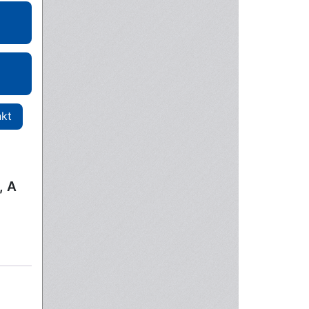
nkt
, A