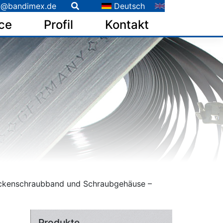
o@bandimex.de
Deutsch
ce
Profil
Kontakt
ckenschraubband und Schraubgehäuse –
Produkte