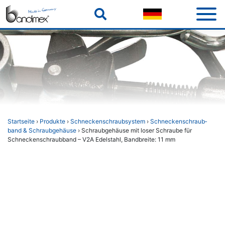
Skip
to
content
Startseite
›
Produkte
›
Schneckenschraubsystem
›
Schnecken­schraub­
band & Schraub­gehäuse
› Schraubgehäuse mit loser Schraube für
Schneckenschraubband – V2A Edelstahl, Bandbreite: 11 mm