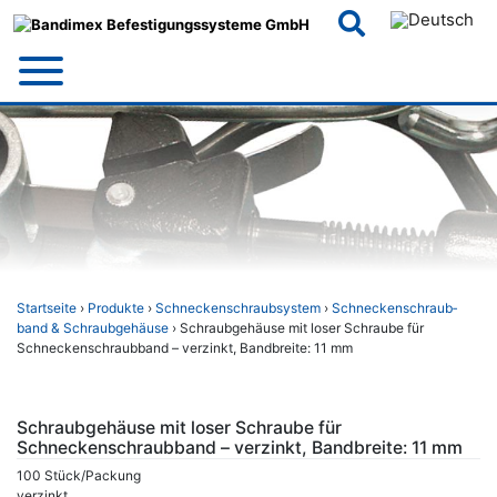
Skip
to
content
Startseite
›
Produkte
›
Schneckenschraubsystem
›
Schnecken­schraub­
band & Schraub­gehäuse
› Schraubgehäuse mit loser Schraube für
Schneckenschraubband – verzinkt, Bandbreite: 11 mm
Schraubgehäuse mit loser Schraube für
Schneckenschraubband – verzinkt, Bandbreite: 11 mm
100 Stück/Packung
verzinkt