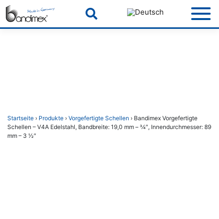
Skip
to
content
Startseite
›
Produkte
›
Vorgefertigte Schellen
› Bandimex Vorgefertigte
Schellen – V4A Edelstahl, Bandbreite: 19,0 mm – 3⁄4″, Innendurchmesser: 89
mm – 3 1⁄2″