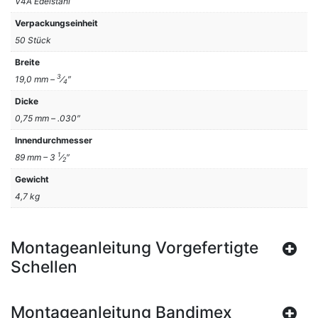
V4A Edelstahl
Verpackungseinheit
50 Stück
Breite
3
19,0 mm –
⁄
″
4
Dicke
0,75 mm – .030″
Innendurchmesser
1
89 mm – 3
⁄
″
2
Gewicht
4,7 kg
Montageanleitung Vorgefertigte
Schellen
Montageanleitung Bandimex