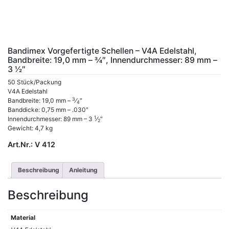
Bandimex Vorgefertigte Schellen – V4A Edelstahl,
Bandbreite: 19,0 mm – 3⁄4″, Innendurchmesser: 89 mm –
3 1⁄2″
50 Stück/Packung
V4A Edelstahl
3
Bandbreite: 19,0 mm –
⁄
″
4
Banddicke: 0,75 mm – .030″
1
Innendurchmesser: 89 mm – 3
⁄
″
2
Gewicht: 4,7 kg
Art.Nr.:
V 412
Beschreibung
Anleitung
Beschreibung
Material