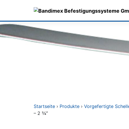
Skip
to
content
Startseite
›
Produkte
›
Vorgefertigte Schell
– 2 3⁄4″