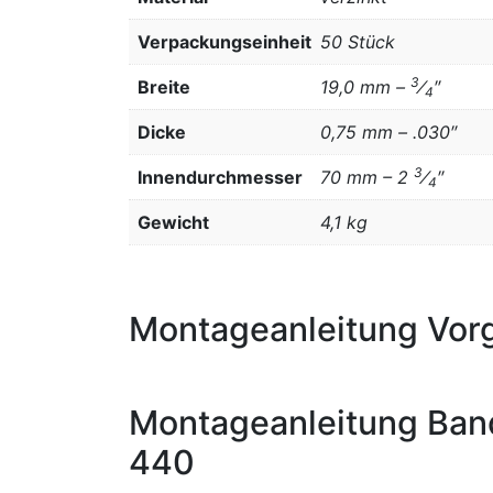
Verpackungseinheit
50 Stück
3
Breite
19,0 mm –
⁄
″
4
Dicke
0,75 mm – .030″
3
Innendurchmesser
70 mm – 2
⁄
″
4
Gewicht
4,1 kg
Montageanleitung Vorg
Montageanleitung Ban
440