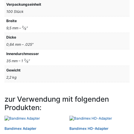
Verpackungseinheit
100 Stück
Breite
3
9,5 mm –
⁄
″
8
Dicke
0,64 mm – .025″
Innendurchmesser
3
35 mm – 1
⁄
″
8
Gewicht
2,2 kg
zur Verwendung mit folgenden
Produkten:
Bandimex Adapter
Bandimex HD-Adapter