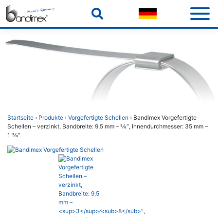
Skip
to
content
Startseite
›
Produkte
›
Vorgefertigte Schellen
› Bandimex Vorgefertigte
Schellen – verzinkt, Bandbreite: 9,5 mm – 3⁄8″, Innendurchmesser: 35 mm –
1 3⁄8″