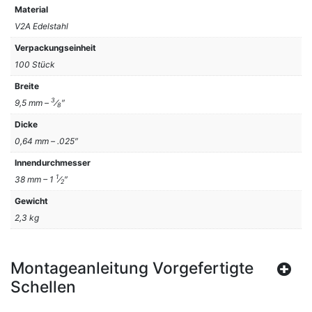
Material
V2A Edelstahl
Verpackungseinheit
100 Stück
Breite
3
9,5 mm –
⁄
″
8
Dicke
0,64 mm – .025″
Innendurchmesser
1
38 mm – 1
⁄
″
2
Gewicht
2,3 kg
Montageanleitung Vorgefertigte
Schellen