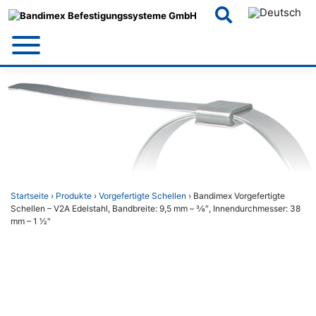
Skip
to
content
Startseite
›
Produkte
›
Vorgefertigte Schellen
› Bandimex Vorgefertigte
Schellen – V2A Edelstahl, Bandbreite: 9,5 mm – 3⁄8″, Innendurchmesser: 38
mm – 1 1⁄2″