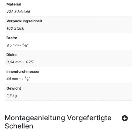
Material
V2A Edelstahl
Verpackungseinheit
100 Stück
Breite
3
9,5 mm –
⁄
″
8
Dicke
0,64 mm – .025″
Innendurchmesser
7
48 mm – 1
⁄
″
8
Gewicht
2,5 kg
Montageanleitung Vorgefertigte
Schellen