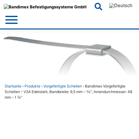
Skip
to
content
Startseite
›
Produkte
›
Vorgefertigte Schellen
› Bandimex Vorgefertigte
Schellen – V2A Edelstahl, Bandbreite: 9,5 mm – 3⁄8″, Innendurchmesser: 48
mm – 1 7⁄8″