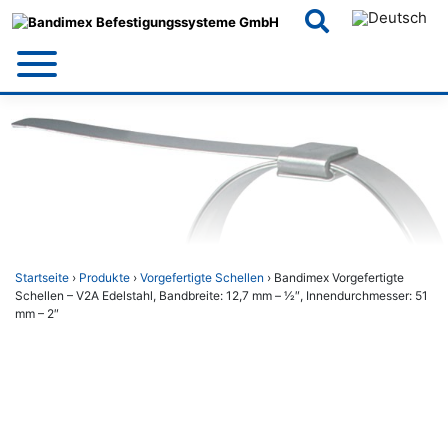
Skip
to
content
Startseite
›
Produkte
›
Vorgefertigte Schellen
› Bandimex Vorgefertigte
Schellen – V2A Edelstahl, Bandbreite: 12,7 mm – 1⁄2″, Innendurchmesser: 51
mm – 2″