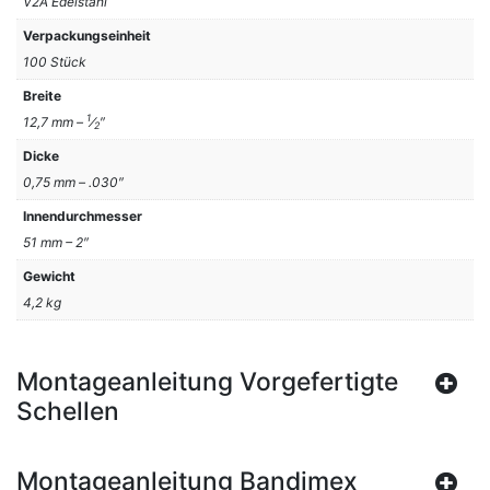
V2A Edelstahl
Verpackungseinheit
100 Stück
Breite
1
12,7 mm –
⁄
″
2
Dicke
0,75 mm – .030″
Innendurchmesser
51 mm – 2″
Gewicht
4,2 kg
Montageanleitung Vorgefertigte
Schellen
Montageanleitung Bandimex