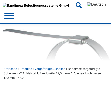
Skip
to
content
Startseite
›
Produkte
›
Vorgefertigte Schellen
› Bandimex Vorgefertigte
Schellen – V2A Edelstahl, Bandbreite: 19,0 mm – 3⁄4″, Innendurchmesser:
170 mm – 6 3⁄4″