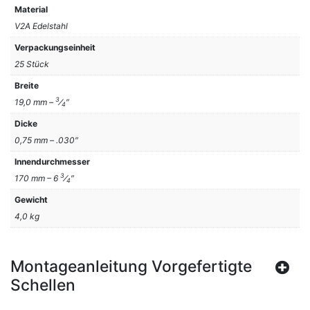
Material
V2A Edelstahl
Verpackungseinheit
25 Stück
Breite
3
19,0 mm –
⁄
″
4
Dicke
0,75 mm – .030″
Innendurchmesser
3
170 mm – 6
⁄
″
4
Gewicht
4,0 kg
Montageanleitung Vorgefertigte
Schellen