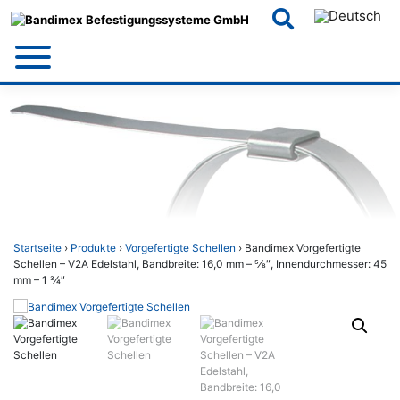
Skip
to
content
Startseite
›
Produkte
›
Vorgefertigte Schellen
› Bandimex Vorgefertigte
Schellen – V2A Edelstahl, Bandbreite: 16,0 mm – 5⁄8″, Innendurchmesser: 45
mm – 1 3⁄4″