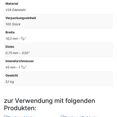
Material
V2A Edelstahl
Verpackungseinheit
100 Stück
Breite
5
16,0 mm –
⁄
″
8
Dicke
0,75 mm – .030″
Innendurchmesser
3
45 mm – 1
⁄
″
4
Gewicht
5,1 kg
zur Verwendung mit folgenden
Produkten: