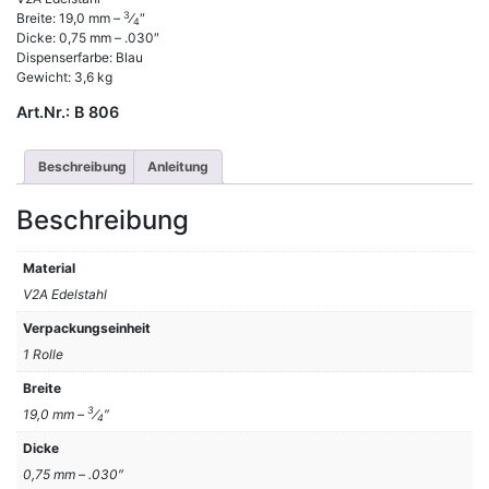
3
Breite: 19,0 mm –
⁄
″
4
Dicke: 0,75 mm – .030″
Dispenserfarbe: Blau
Gewicht: 3,6 kg
Art.Nr.:
B 806
Beschreibung
Anleitung
Beschreibung
Material
V2A Edelstahl
Verpackungseinheit
1 Rolle
Breite
3
19,0 mm –
⁄
″
4
Dicke
0,75 mm – .030″