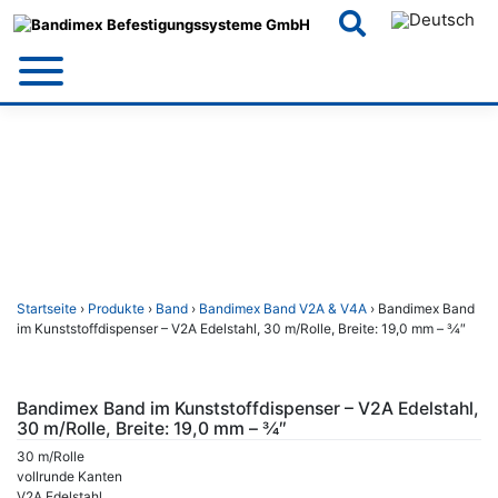
Skip
to
content
Startseite
›
Produkte
›
Band
›
Bandimex Band V2A & V4A
› Bandimex Band
im Kunststoffdispenser – V2A Edelstahl, 30 m/Rolle, Breite: 19,0 mm – 3⁄4″
Bandimex Band im Kunststoffdispenser – V2A Edelstahl,
30 m/Rolle, Breite: 19,0 mm – 3⁄4″
30 m/Rolle
vollrunde Kanten
V2A Edelstahl