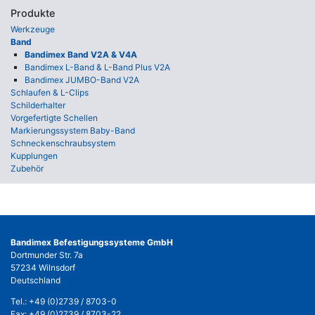
Produkte
Werkzeuge
Band
Bandimex Band V2A & V4A
Bandimex L-Band & L-Band Plus V2A
Bandimex JUMBO-Band V2A
Schlaufen & L-Clips
Schilderhalter
Vorgefertigte Schellen
Markierungssystem Baby-Band
Schneckenschraubsystem
Kupplungen
Zubehör
Bandimex Befestigungssysteme GmbH
Dortmunder Str. 7a
57234 Wilnsdorf
Deutschland
Tel.:
+49 (0)2739 / 8703-0
Fax: +49 (0)2739 / 8703-22