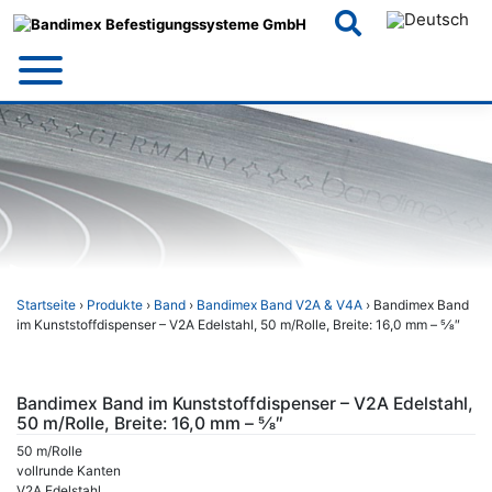
Skip
to
content
Startseite
›
Produkte
›
Band
›
Bandimex Band V2A & V4A
› Bandimex Band
im Kunststoffdispenser – V2A Edelstahl, 50 m/Rolle, Breite: 16,0 mm – 5⁄8″
Bandimex Band im Kunststoffdispenser – V2A Edelstahl,
50 m/Rolle, Breite: 16,0 mm – 5⁄8″
50 m/Rolle
vollrunde Kanten
V2A Edelstahl