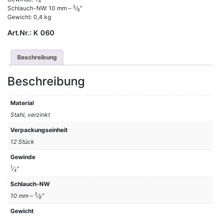
4
3
Schlauch-NW: 10 mm –
⁄
″
8
Gewicht: 0,4 kg
Art.Nr.:
K 060
Beschreibung
Beschreibung
Material
Stahl, verzinkt
Verpackungseinheit
12 Stück
Gewinde
1
⁄
″
4
Schlauch-NW
3
10 mm –
⁄
″
8
Gewicht