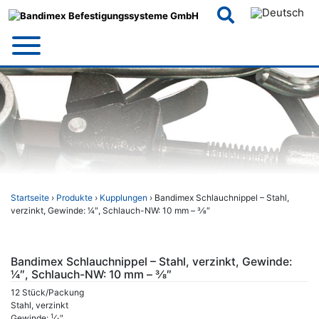
Skip
to
content
Startseite
›
Produkte
›
Kupplungen
› Bandimex Schlauchnippel – Stahl,
verzinkt, Gewinde: 1⁄4″, Schlauch-NW: 10 mm – 3⁄8″
Bandimex Schlauchnippel – Stahl, verzinkt, Gewinde:
1⁄4″, Schlauch-NW: 10 mm – 3⁄8″
12 Stück/Packung
Stahl, verzinkt
1
Gewinde:
⁄
″