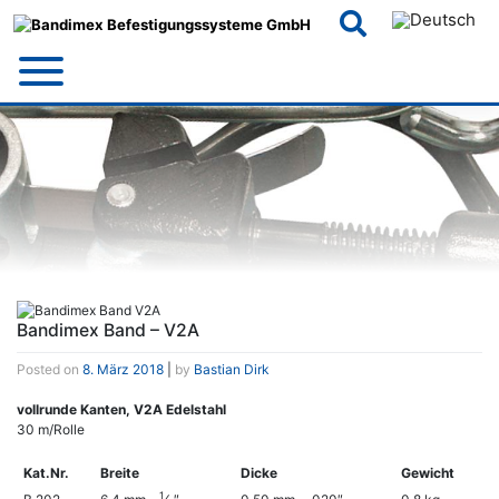
Skip
to
content
Bandimex Band – V2A
Posted on
8. März 2018
|
by
Bastian Dirk
vollrunde Kanten, V2A Edelstahl
30 m/Rolle
Kat.Nr.
Breite
Dicke
Gewicht
Kat.Nr.
Breite
Dicke
Gewicht
1