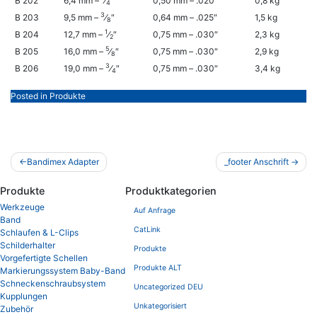
B 202
6,4 mm –
⁄
″
0,50 mm – .020″
0,8 kg
4
3
B 203
9,5 mm –
⁄
″
0,64 mm – .025″
1,5 kg
8
1
B 204
12,7 mm –
⁄
″
0,75 mm – .030″
2,3 kg
2
5
B 205
16,0 mm –
⁄
″
0,75 mm – .030″
2,9 kg
8
3
B 206
19,0 mm –
⁄
″
0,75 mm – .030″
3,4 kg
4
Posted in
Produkte
Beitragsnavigation
Bandimex Adapter
_footer Anschrift
Produkte
Produktkategorien
Werkzeuge
Auf Anfrage
Band
CatLink
Schlaufen & L-Clips
Schilderhalter
Produkte
Vorgefertigte Schellen
Produkte ALT
Markierungssystem Baby-Band
Schneckenschraubsystem
Uncategorized DEU
Kupplungen
Unkategorisiert
Zubehör