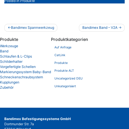
Posted in
Produkte
Beitragsnavigation
Bandimex Spannwerkzeug
Bandimex Band – V2A
Produkte
Produktkategorien
Werkzeuge
Auf Anfrage
Band
CatLink
Schlaufen & L-Clips
Schilderhalter
Produkte
Vorgefertigte Schellen
Produkte ALT
Markierungssystem Baby-Band
Schneckenschraubsystem
Uncategorized DEU
Kupplungen
Unkategorisiert
Zubehör
Bandimex Befestigungssysteme GmbH
Dortmunder Str. 7a