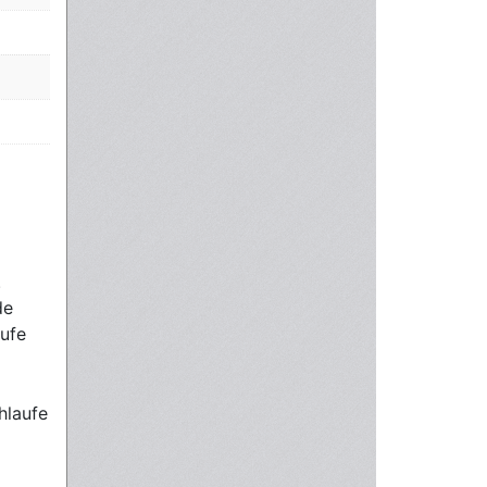
.
de
ufe
hlaufe