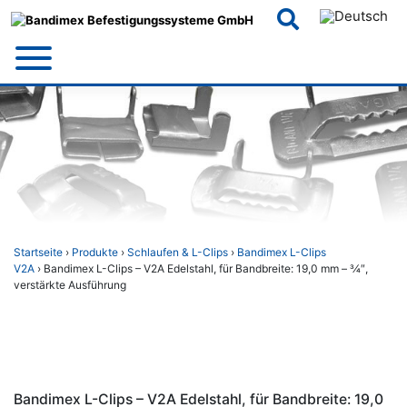
Skip
to
content
Startseite
›
Produkte
›
Schlaufen & L-Clips
›
Bandimex L-Clips
V2A
› Bandimex L-Clips – V2A Edelstahl, für Bandbreite: 19,0 mm – 3⁄4″,
verstärkte Ausführung
Bandimex L-Clips – V2A Edelstahl, für Bandbreite: 19,0