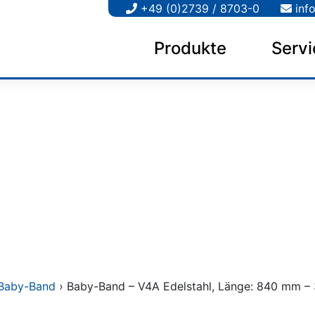
+49 (0)2739 / 8703-0
inf
Produkte
Servi
 Baby-Band
› Baby-Band – V4A Edelstahl, Länge: 840 mm – 