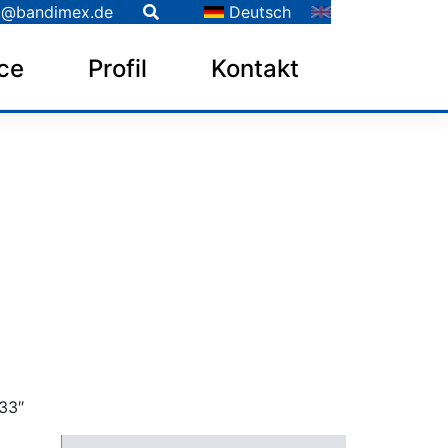
o@bandimex.de
Deutsch
ce
Profil
Kontakt
33″