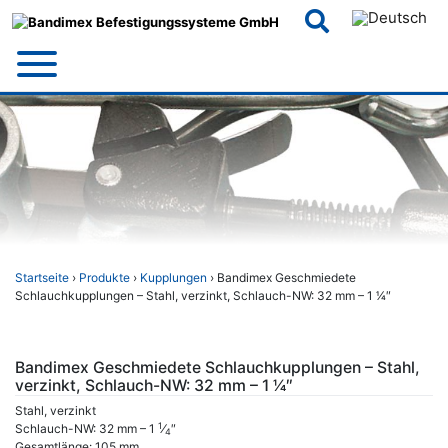
Skip
to
content
Startseite
›
Produkte
›
Kupplungen
› Bandimex Geschmiedete
Schlauchkupplungen – Stahl, verzinkt, Schlauch-NW: 32 mm – 1 1⁄4″
Bandimex Geschmiedete Schlauchkupplungen – Stahl,
verzinkt, Schlauch-NW: 32 mm – 1 1⁄4″
Stahl, verzinkt
1
Schlauch-NW: 32 mm – 1
⁄
″
4
Gesamtlänge: 105 mm