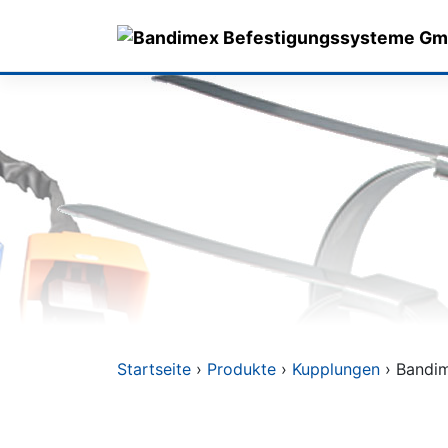
Skip
to
content
Startseite
›
Produkte
›
Kupplungen
› Bandim