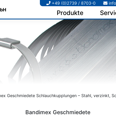
+49 (0)2739 / 8703-0
inf
Produkte
Servi
ex Geschmiedete Schlauchkupplungen – Stahl, verzinkt, S
Bandimex Geschmiedete