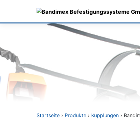
Skip
to
content
Startseite
›
Produkte
›
Kupplungen
› Bandim