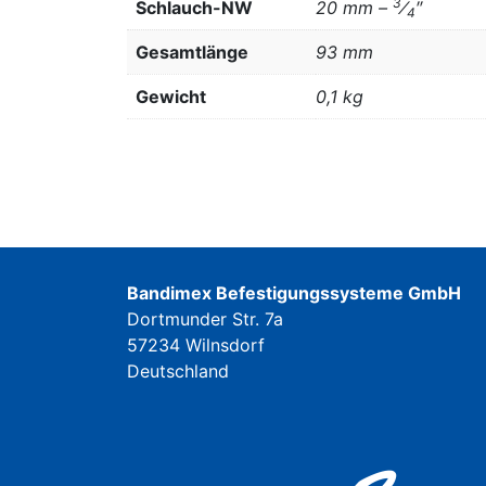
3
Schlauch-NW
20 mm –
⁄
″
4
Gesamtlänge
93 mm
Gewicht
0,1 kg
Bandimex Befestigungssysteme GmbH
Dortmunder Str. 7a
57234 Wilnsdorf
Deutschland