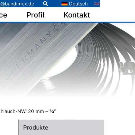
o@bandimex.de
Deutsch
ce
Profil
Kontakt
hlauch-NW: 20 mm – 3⁄4″
Produkte