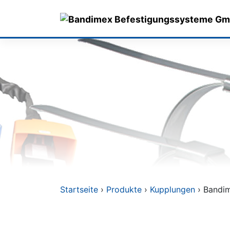
Skip
to
content
Startseite
›
Produkte
›
Kupplungen
› Bandim