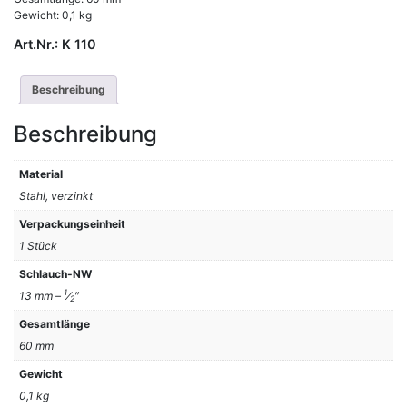
Gewicht: 0,1 kg
Art.Nr.:
K 110
Beschreibung
Beschreibung
Material
Stahl, verzinkt
Verpackungseinheit
1 Stück
Schlauch-NW
1
13 mm –
⁄
″
2
Gesamtlänge
60 mm
Gewicht
0,1 kg