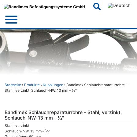
Skip
to
content
Startseite
›
Produkte
›
Kupplungen
› Bandimex Schlauchreparaturrohre –
Stahl, verzinkt, Schlauch-NW: 13 mm – 1⁄2″
Bandimex Schlauchreparaturrohre – Stahl, verzinkt,
Schlauch-NW: 13 mm – 1⁄2″
Stahl, verzinkt
1
Schlauch-NW: 13 mm –
⁄
″
2
Gesamtlänge: 60 mm