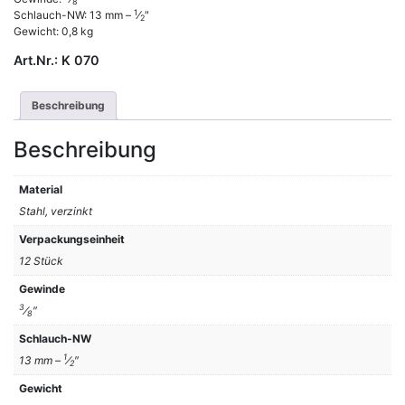
8
1
Schlauch-NW: 13 mm –
⁄
″
2
Gewicht: 0,8 kg
Art.Nr.:
K 070
Beschreibung
Beschreibung
Material
Stahl, verzinkt
Verpackungseinheit
12 Stück
Gewinde
3
⁄
″
8
Schlauch-NW
1
13 mm –
⁄
″
2
Gewicht