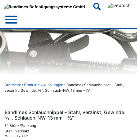
Skip
to
content
Startseite
›
Produkte
›
Kupplungen
› Bandimex Schlauchnippel – Stahl,
verzinkt, Gewinde: 3⁄8″, Schlauch-NW: 13 mm – 1⁄2″
Bandimex Schlauchnippel – Stahl, verzinkt, Gewinde:
3⁄8″, Schlauch-NW: 13 mm – 1⁄2″
12 Stück/Packung
Stahl, verzinkt
3
Gewinde:
⁄
″