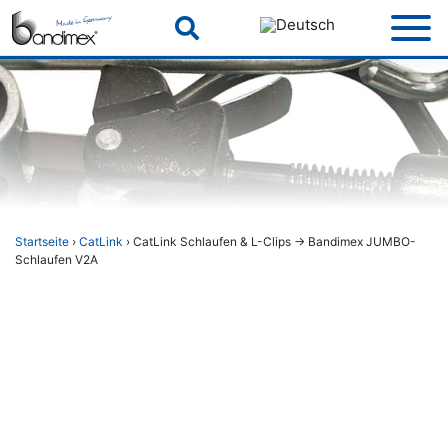
Skip
to
content
Startseite
›
CatLink
› CatLink Schlaufen & L-Clips -> Bandimex JUMBO-
Schlaufen V2A