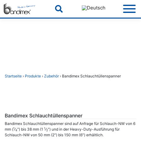
Skip
to
content
Startseite
›
Produkte
›
Zubehör
› Bandimex Schlauchtüllenspanner
Bandimex Schlauchtüllenspanner
Bandimex Schlauchtüllenspanner sind auf Anfrage für Schlauch-NW von 6
1
1
mm (
⁄
″) bis 38 mm (1
⁄
″) und in der Heavy-Duty-Ausführung für
4
2
Schlauch-NW von 50 mm (2″) bis 150 mm (6″) erhältlich.