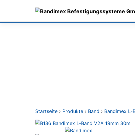
Skip
to
content
Startseite
›
Produkte
›
Band
›
Bandimex L-B