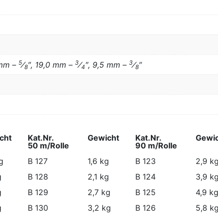
5
3
3
 mm –
⁄
″, 19,0 mm –
⁄
″, 9,5 mm –
⁄
″
8
4
8
cht
Kat.Nr.
Gewicht
Kat.Nr.
Gewi
50 m/Rolle
90 m/Rolle
cht
Kat.Nr.
Gewicht
Kat.Nr.
Gewi
g
B 127
1,6 kg
B 123
2,9 k
50 m/Rolle
90 m/Rolle
g
B 128
2,1 kg
B 124
3,9 k
g
B 129
2,7 kg
B 125
4,9 k
g
B 130
3,2 kg
B 126
5,8 k