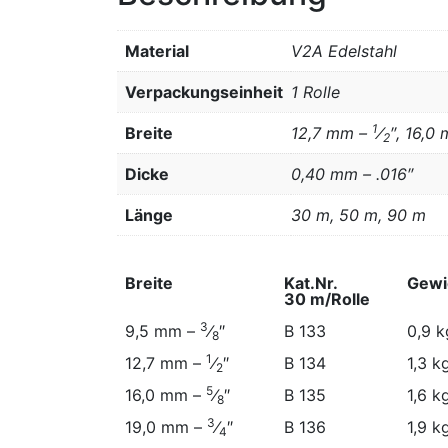
Material
V2A Edelstahl
Verpackungseinheit
1 Rolle
1
Breite
12,7 mm –
⁄
″, 16,0
2
Dicke
0,40 mm – .016″
Länge
30 m, 50 m, 90 m
Breite
Kat.Nr.
Gewi
30 m/Rolle
Breite
Kat.Nr.
Gewi
3
9,5 mm –
⁄
″
B 133
0,9 k
8
30 m/Rolle
1
12,7 mm –
⁄
″
B 134
1,3 k
2
5
16,0 mm –
⁄
″
B 135
1,6 k
8
3
19,0 mm –
⁄
″
B 136
1,9 k
4