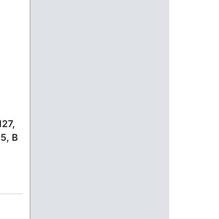
127,
25, B