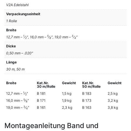
V2A Edelstahl
Verpackungseinheit
1 Rolle
Breite
1
5
3
12,7 mm –
⁄
″, 16,0 mm –
⁄
″, 19,0 mm –
⁄
″
2
8
4
Dicke
0,50 mm – .020″
Länge
30 m, 50 m
Breite
Kat.Nr.
Gewicht
Kat.Nr.
Gewicht
30 m/Rolle
50 m/Rolle
1
12,7 mm –
⁄
″
B 181
1,5 kg
B 183
2,5 kg
2
5
16,0 mm –
⁄
″
B 171
1,9 kg
B 173
3,2 kg
8
3
19,0 mm –
⁄
″
B 161
2,3 kg
B 163
3,8 kg
4
Montageanleitung Band und