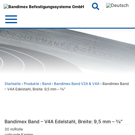
Skip
to
content
Startseite
›
Produkte
›
Band
›
Bandimex Band V2A & V4A
› Bandimex Band
– V4A Edelstahl, Breite: 9,5 mm – 3⁄8″
Bandimex Band – V4A Edelstahl, Breite: 9,5 mm – 3⁄8″
30 m/Rolle
vollrunde Kanten