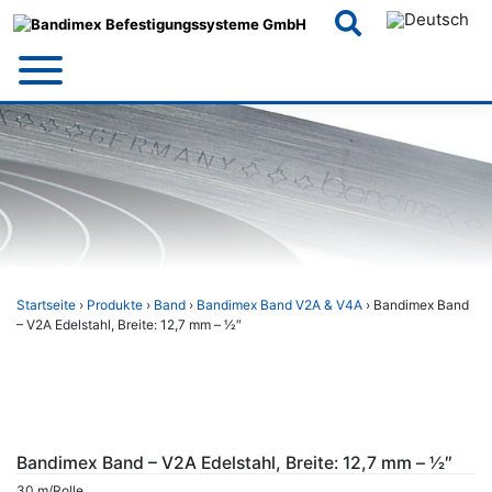
Skip
to
content
Startseite
›
Produkte
›
Band
›
Bandimex Band V2A & V4A
› Bandimex Band
– V2A Edelstahl, Breite: 12,7 mm – 1⁄2″
Bandimex Band – V2A Edelstahl, Breite: 12,7 mm – 1⁄2″
30 m/Rolle