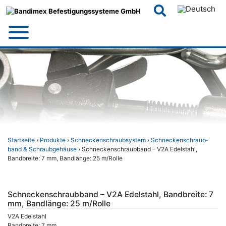
Skip
to
content
Startseite
›
Produkte
›
Schneckenschraubsystem
›
Schnecken­schraub­
band & Schraub­gehäuse
› Schneckenschraubband – V2A Edelstahl,
Bandbreite: 7 mm, Bandlänge: 25 m/Rolle
Schneckenschraubband – V2A Edelstahl, Bandbreite: 7
mm, Bandlänge: 25 m/Rolle
V2A Edelstahl
Bandbreite: 7 mm