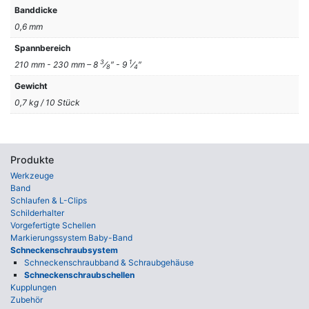
Banddicke
0,6 mm
Spannbereich
3
1
210 mm - 230 mm – 8
⁄
″ - 9
⁄
″
8
4
Gewicht
0,7 kg / 10 Stück
Produkte
Werkzeuge
Band
Schlaufen & L-Clips
Schilderhalter
Vorgefertigte Schellen
Markierungssystem Baby-Band
Schneckenschraubsystem
Schnecken­schraub­band & Schraub­gehäuse
Schneckenschraubschellen
Kupplungen
Zubehör