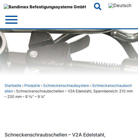
Skip
to
content
Startseite
›
Produkte
›
Schneckenschraubsystem
›
Schneckenschraubsch
ellen
› Schneckenschraubschellen – V2A Edelstahl, Spannbereich: 210 mm
– 230 mm – 8 3⁄8″ – 9 1⁄4″
Schneckenschraubschellen – V2A Edelstahl,