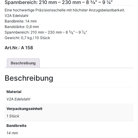
Spannbereich: 210 mm – 230 mm – 8 3⁄8″ – 9 1⁄4″
Eine hochwertige Präzisionsschelle mit höchster Anzugsbelastbarkeit.
V2A Edelstahl
Bandbreite: 14 mm
Bandstärke: 0,6 mm
3
1
Spannbereich: 210 mm – 230 mm – 8
⁄
″ – 9
⁄
″
8
4
Gewicht: 0,7 kg / 10 Stück
Art.Nr.:
A 158
Beschreibung
Beschreibung
Material
V2A Edelstahl
Verpackungseinheit
1 Stück
Bandbreite
14 mm