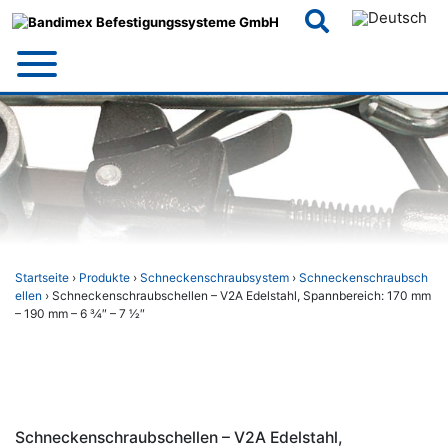
Skip
to
content
Startseite
›
Produkte
›
Schneckenschraubsystem
›
Schneckenschraubsch
ellen
› Schneckenschraubschellen – V2A Edelstahl, Spannbereich: 170 mm
– 190 mm – 6 3⁄4″ – 7 1⁄2″
Schneckenschraubschellen – V2A Edelstahl,