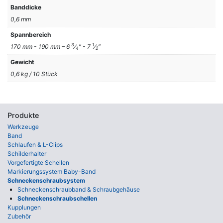
Banddicke
0,6 mm
Spannbereich
3
1
170 mm - 190 mm – 6
⁄
″ - 7
⁄
″
4
2
Gewicht
0,6 kg / 10 Stück
Produkte
Werkzeuge
Band
Schlaufen & L-Clips
Schilderhalter
Vorgefertigte Schellen
Markierungssystem Baby-Band
Schneckenschraubsystem
Schnecken­schraub­band & Schraub­gehäuse
Schneckenschraubschellen
Kupplungen
Zubehör