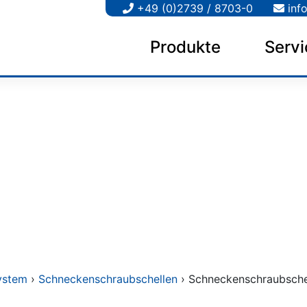
+49 (0)2739 / 8703-0
inf
Produkte
Servi
ystem
›
Schneckenschraubschellen
› Schneckenschraubschel