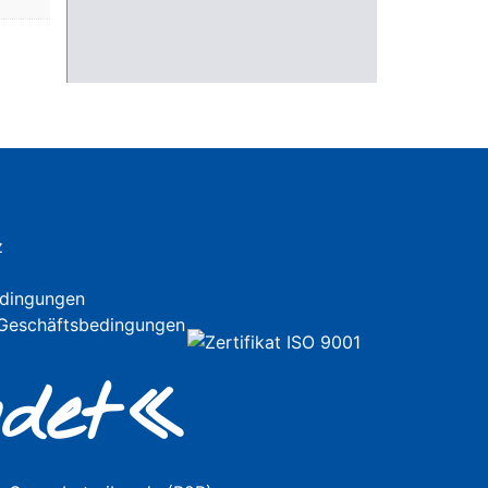
z
dingungen
 Geschäftsbedingungen
de
t«