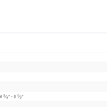
3
1
 4
⁄
″ - 5
⁄
″
4
2