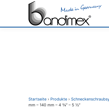
Skip
to
content
Startseite
›
Produkte
›
Schneckenschraubs
mm – 140 mm – 4 3⁄4″ – 5 1⁄2″