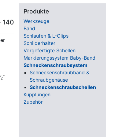
Produkte
Werkzeuge
– 140
Band
Schlaufen & L-Clips
ter
Schilderhalter
Vorgefertigte Schellen
Markierungssystem Baby-Band
Schneckenschraubsystem
Schnecken­schraub­band &
⁄
″
2
Schraub­gehäuse
Schneckenschraubschellen
Kupplungen
Zubehör