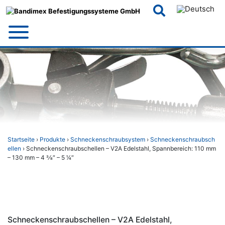
Skip
to
content
Startseite
›
Produkte
›
Schneckenschraubsystem
›
Schneckenschraubsch
ellen
› Schneckenschraubschellen – V2A Edelstahl, Spannbereich: 110 mm
– 130 mm – 4 3⁄8″ – 5 1⁄4″
Schneckenschraubschellen – V2A Edelstahl,