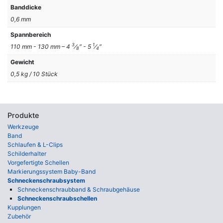
Banddicke
0,6 mm
Spannbereich
3
1
110 mm - 130 mm – 4
⁄
″ - 5
⁄
″
8
4
Gewicht
0,5 kg / 10 Stück
Produkte
Werkzeuge
Band
Schlaufen & L-Clips
Schilderhalter
Vorgefertigte Schellen
Markierungssystem Baby-Band
Schneckenschraubsystem
Schnecken­schraub­band & Schraub­gehäuse
Schneckenschraubschellen
Kupplungen
Zubehör